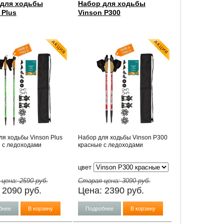
 для ходьбы
Набор для ходьбы
 Plus
Vinson P300
ля ходьбы Vinson Plus
Набор для ходьбы Vinson P300
 с ледоходами
красные с ледоходами
цвет
 цена:
2590
руб.
Старая цена:
3090
руб.
:
2090
руб.
Цена:
2390
руб.
бнее
В корзину
Подробнее
В корзину