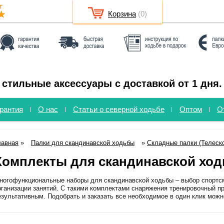
Корзина
(
0
)
 стильные аксессуары с доставкой от 1 дня.
рантия
О нас
Статьи о северной ходьбе
Оптом
О
лавная
»
Палки для скандинавской ходьбы
»
Складные палки (Телеск
Комплекты для скандинавской хо
ногофункциональные наборы для скандинавской ходьбы – выбор спортсме
рганизации занятий. С такими комплектами снаряжения тренировочный 
езультативным. Подобрать и заказать все необходимое в один клик можно