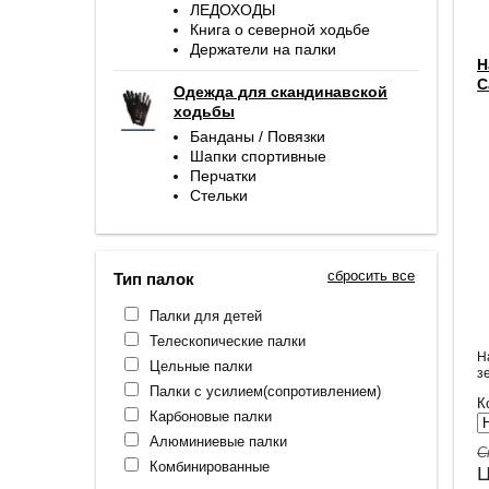
ЛЕДОХОДЫ
Книга о северной ходьбе
Держатели на палки
Н
C
Одежда для скандинавской
ходьбы
Банданы / Повязки
Шапки спортивные
Перчатки
Стельки
сбросить все
Тип палок
Палки для детей
Телескопические палки
Н
Цельные палки
з
Палки с усилием(сопротивлением)
К
Карбоновые палки
Алюминиевые палки
С
Комбинированные
Ц