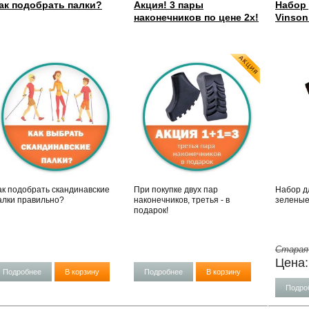
ак подобрать палки?
Акция! 3 пары
Набор
наконечников по цене 2х!
Vinson
ак подобрать скандинавские
При покупке двух пар
Набор д
алки правильно?
наконечников, третья - в
зеленые
подарок!
Старая
Цена
Подробнее
В корзину
Подробнее
В корзину
Подро