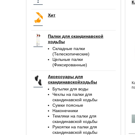
К
Хит
Палки для скандинавской
ходьбы
Складные палки
(Телескопические)
Цельные палки
(Фиксированные)
Аксессуары для
скандинавскойходьбы
К
п
Бутылки для воды
Чехлы на палки для
скандинавской ходьбы
Сумки поясные
Наконечники
Темляки на палки для
скандинавской ходьбы
Рукоятки на палки для
скандинавской ходьбы