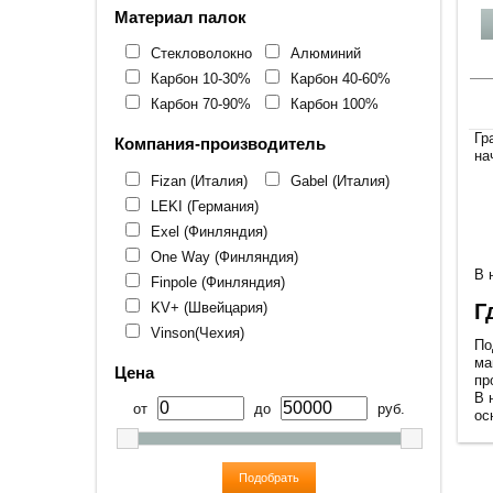
Материал палок
Стекловолокно
Алюминий
Карбон 10-30%
Карбон 40-60%
Карбон 70-90%
Карбон 100%
Гр
Компания-производитель
на
Fizan (Италия)
Gabel (Италия)
LEKI (Германия)
Exel (Финляндия)
One Way (Финляндия)
В 
Finpole (Финляндия)
KV+ (Швейцария)
Г
Vinson(Чехия)
По
ма
Цена
пр
В 
от
до
руб.
ос
Подобрать