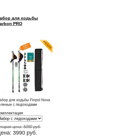
абор для ходьбы
arbon PRO
абор для ходьбы Finpol Nova
еленые с ледоходами
омплектация
тарая цена:
5090
руб.
ена:
3990
руб.