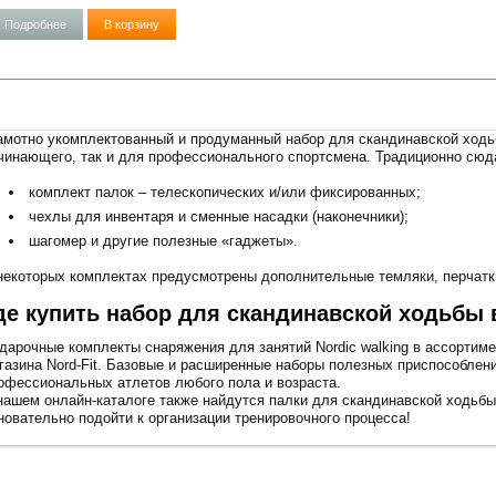
Подробнее
В корзину
амотно укомплектованный и продуманный набор для скандинавской ходь
чинающего, так и для профессионального спортсмена. Традиционно сю
комплект палок – телескопических и/или фиксированных;
чехлы для инвентаря и сменные насадки (наконечники);
шагомер и другие полезные «гаджеты».
некоторых комплектах предусмотрены дополнительные темляки, перчатки
де купить набор для скандинавской ходьбы 
дарочные комплекты снаряжения для занятий Nordic walking в ассортиме
газина Nord-Fit. Базовые и расширенные наборы полезных приспособле
офессиональных атлетов любого пола и возраста.
нашем онлайн-каталоге также найдутся палки для скандинавской ходьбы 
новательно подойти к организации тренировочного процесса!