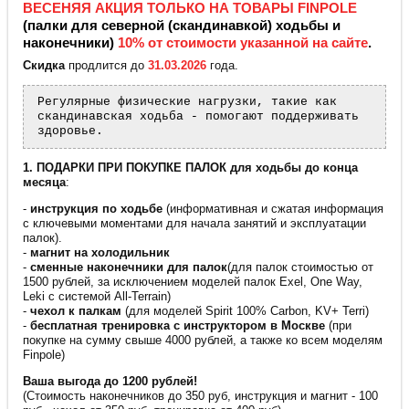
ВЕСЕНЯЯ АКЦИЯ ТОЛЬКО НА ТОВАРЫ FINPOLE
(палки для северной (скандинавкой) ходьбы и
наконечники)
10% от стоимости указанной на сайте
.
Скидка
продлится до
31.03.2026
года.
Регулярные физические нагрузки, такие как
скандинавская ходьба - помогают поддерживать
здоровье.
1. ПОДАРКИ ПРИ ПОКУПКЕ ПАЛОК для ходьбы до конца
месяца
:
-
инструкция по ходьбе
(информативная и сжатая информация
с ключевыми моментами для начала занятий и эксплуатации
палок).
-
магнит на холодильник
-
сменные наконечники для палок
(для палок стоимостью от
1500 рублей, за исключением моделей палок Exel, One Way,
Leki с системой All-Terrain)
-
чехол к палкам
(для моделей Spirit 100% Carbon, KV+ Terri)
-
бесплатная тренировка с инструктором в Москве
(при
покупке на сумму свыше 4000 рублей, а также ко всем моделям
Finpole)
Ваша выгода до 1200 рублей!
(Стоимость наконечников до 350 руб, инструкция и магнит - 100