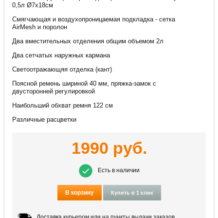
0,5л Ø7х18см
Смягчающая и воздухопроницаемая подкладка - сетка
AirMesh и поролон
Два вместительных отделения общим объемом 2л
Два сетчатых наружных кармана
Светоотражающяя отделка (кант)
Поясной ремень шириной 40 мм, пряжка-замок с
двусторонней регулировкой
Наибольший обхват ремня 122 см
Различные расцветки
1990
руб.
Есть в наличии
В корзину
Купить в 1 клик
Доставка
курьером или на пункты выдачи заказов