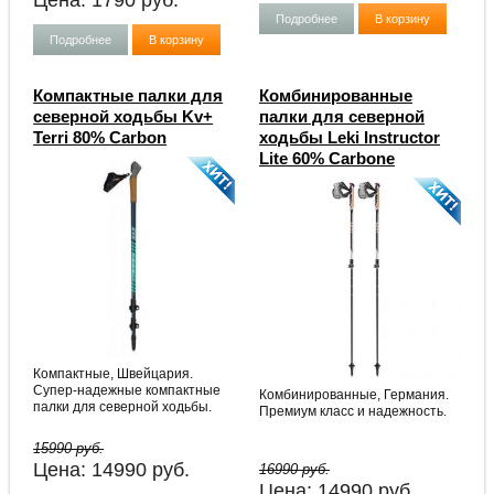
Цена:
1790
руб.
Подробнее
В корзину
Подробнее
В корзину
Компактные палки для
Комбинированные
северной ходьбы Kv+
палки для северной
Terri 80% Carbon
ходьбы Leki Instructor
Lite 60% Carbone
Компактные, Швейцария.
Супер-надежные компактные
Комбинированные, Германия.
палки для северной ходьбы.
Премиум класс и надежность.
15990 руб.
Цена:
14990
руб.
16990 руб.
Цена:
14990
руб.