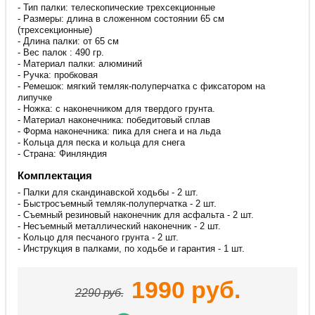
- Тип палки: телескопические трехсекционные
- Размеры: длина в сложенном состоянии 65 см
(трехсекционные)
- Длина палки: от 65 см
- Вес палок : 490 гр.
- Материал палки: алюминий
- Ручка: пробковая
- Ремешок: мягкий темляк-полуперчатка c фиксатором на
липучке
- Ножка: с наконечником для твердого грунта.
- Материал наконечника: победитовый сплав
- Форма наконечника: пика для снега и на льда
- Кольца для песка и кольца для снега
- Страна: Финляндия
Комплектация
- Палки для скандинавской ходьбы - 2 шт.
- Быстросъемный темляк-полуперчатка - 2 шт.
- Съемный резиновый наконечник для асфальта - 2 шт.
- Несъемный металлический наконечник - 2 шт.
- Кольцо для песчаного грунта - 2 шт.
- Инструкция в палками, по ходьбе и гарантия - 1 шт.
1990
руб.
2290
руб.