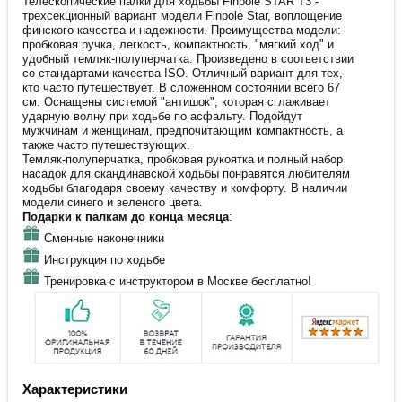
Телескопические палки для ходьбы Finpole STAR T3 -
трехсекционный вариант модели Finpole Star, воплощение
финского качества и надежности. Преимущества модели:
пробковая ручка, легкость, компактность, "мягкий ход" и
удобный темляк-полуперчатка. Произведено в соответствии
со стандартами качества ISO. Отличный вариант для тех,
кто часто путешествует. В сложенном состоянии всего 67
см. Оснащены системой "антишок", которая сглаживает
ударную волну при ходьбе по асфальту. Подойдут
мужчинам и женщинам, предпочитающим компактность, а
также часто путешествующих.
Темляк-полуперчатка, пробковая рукоятка и полный набор
насадок для скандинавской ходьбы понравятся любителям
ходьбы благодаря своему качеству и комфорту. В наличии
модели синего и зеленого цвета.
Подарки к палкам до конца месяца
:
Сменные наконечники
Инструкция по ходьбе
Тренировка с инструктором в Москве бесплатно!
Характеристики