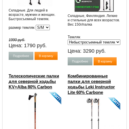
Складные. Для людей в
возрасте, мужчин и женщин.
Складные, Финляндия. Легкие
Быстросъемный темляк.
и стильные для всех возрастов.
Вес 150г/палка
размер темляк
Темляк
1990 руб.
Цена:
1790
руб.
Цена:
3290
руб.
Подробнее
В корзину
Подробнее
В корзину
Телескопические палки
Комбинированные
для северной ходьбы
палки для северной
KV+Alba 80% Carbon
ходьбы Leki Instructor
Lite 60% Carbone