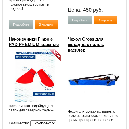
При покупке двух пар
наконечников, третья - в
подарок!
Цена:
450
руб.
Подробнее
В корзину
Подробнее
В корзину
Наконечники Finpole
Чехол Cross для
PAD PREMIUM красные
складных палок,
василек
Наконечники подойдут для
палок для северной ходьбы.
Чехол для складных палок, с
возможностью закрепления во
время тренировке на поясе.
Количество