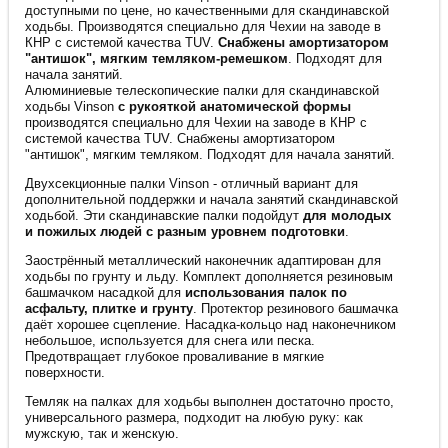
доступными по цене, но качественными для скандинавской
ходьбы. Производятся специально для Чехии на заводе в
КНР с системой качества TUV.
Снабжены амортизатором
"антишок", мягким темляком-ремешком
. Подходят для
начала занятий.
Алюминиевые телескопические палки для скандинавской
ходьбы Vinson
с рукояткой анатомической формы
производятся специально для Чехии на заводе в КНР с
системой качества TUV. Снабжены амортизатором
"антишок", мягким темляком. Подходят для начала занятий.
Двухсекционные палки Vinson - отличный вариант для
дополнительной поддержки и начала занятий скандинавской
ходьбой. Эти скандинавские палки подойдут
для молодых
и пожилых людей с разным уровнем подготовки
.
Заострённый металлический наконечник адаптирован для
ходьбы по грунту и льду. Комплект дополняется резиновым
башмачком насадкой для
использования палок по
асфальту, плитке и грунту
. Протектор резинового башмачка
даёт хорошее сцепление. Насадка-кольцо над наконечником
небольшое, используется для снега или песка.
Предотвращает глубокое проваливание в мягкие
поверхности.
Темляк на палках для ходьбы выполнен достаточно просто,
универсального размера, подходит на любую руку: как
мужскую, так и женскую.