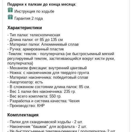
Подарки к палкам до конца месяца
:
Инструкция по ходьбе
Гарантия 2 года
Характеристики
- Тип палки: телескопическая
- Длина палки: от 85 до 135 см
- Материал палки: Алюминиевый сплав
- Ручка: армированный пластик
-Темляк: темляк - полуперчатка (не быстросъемный мягкий
регулируемый темляк, застегивающийся вокруг кисти руки,
полуперчатка)
- Механизм фиксации: внутренний цанговый
- Ножка: с наконечником для твердого грунта
- Материал наконечника: победитовый сплав
- Амортизатор: есть
- В сложенном состоянии длина палок: 85 см.
- Вес 1 палки без наконечника: 235 гр.
- Вес всего комплекта: 550 гр.
- Разработка и система качества: Чехия
- Производство: КНР
Комплектация
- Палки для скандинавской ходьбы - 2 шт.
- Наконечник "башмак" для асфальта - 2 шт.
- Не быстросъемные темляки-ремешки / полуперчатки- 2 шт.