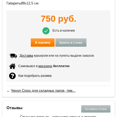
Габариты88х12,5 см
750
руб.
Есть в наличии
В корзину
Купить в 1 клик
Доставка
курьером или на пункты выдачи заказов
Самовывоз в
магазине
бесплатно
Как подобрать размер
←
Чехол Cross для складных палок, тем...
Отзывы
Оставить отзыв
Станьте первым - напишите отзыв о товаре.