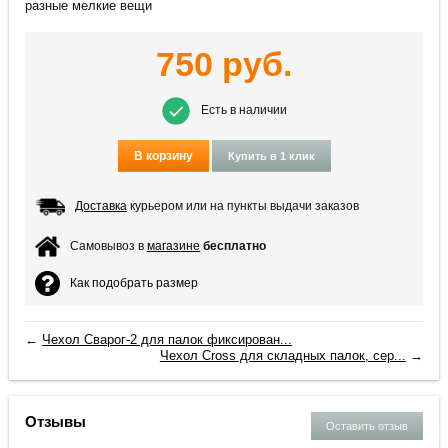
разные мелкие вещи
750
руб.
Есть в наличии
В корзину
Купить в 1 клик
Доставка
курьером или на пункты выдачи заказов
Самовывоз в
магазине
бесплатно
Как подобрать размер
←
Чехол Сварог-2 для палок фиксирован...
Чехол Cross для складных палок, сер...
→
Отзывы
Оставить отзыв