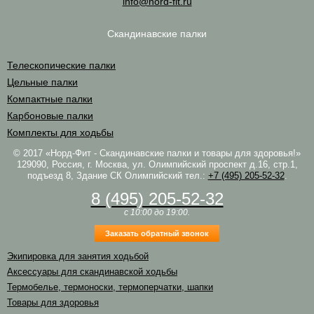
info@nord-fit.ru
Скандинавские палки
Телескопические палки
Цельные палки
Компактные палки
Карбоновые палки
Комплекты для ходьбы
© 2017 «Норд-Фит - Скандинавские палки и товары для здоровья!»
129090, Россия, г. Москва, ул. Олимпийский проспект д.16, стр.1,
подъезд 8, Здание СК Олимпийский
тел.:
+7 (495) 205-52-32
.
8 (495) 205-52-32
c 10:00 до 19:00.
Заказать обратный звонок
Экипировка для занятия ходьбой
Аксессуары для скандинавской ходьбы
Термобелье, термоноски, термоперчатки, шапки
Товары для здоровья