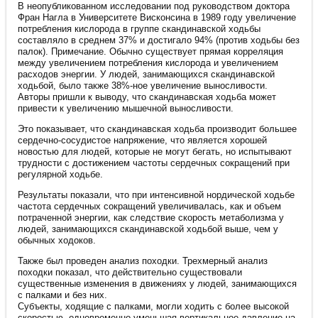
В неопубликованном исследовании под руководством доктора
Фран Нагла в Университете Висконсина в 1989 году увеличение
потребления кислорода в группе скандинавской ходьбы
составляло в среднем 37% и достигало 94% (против ходьбы без
палок). Примечание. Обычно существует прямая корреляция
между увеличением потребления кислорода и увеличением
расходов энергии. У людей, занимающихся скандинавской
ходьбой, было также 38%-ное увеличение выносливости.
Авторы пришли к выводу, что скандинавская ходьба может
привести к увеличению мышечной выносливости.
Это показывает, что скандинавская ходьба производит большее
сердечно-сосудистое напряжение, что является хорошей
новостью для людей, которые не могут бегать, но испытывают
трудности с достижением частоты сердечных сокращений при
регулярной ходьбе.
Результаты показали, что при интенсивной нордической ходьбе
частота сердечных сокращений увеличивалась, как и объем
потраченной энергии, как следствие скорость метаболизма у
людей, занимающихся скандинавской ходьбой выше, чем у
обычных ходоков.
Также был проведен анализ походки. Трехмерный анализ
походки показал, что действительно существовали
существенные изменения в движениях у людей, занимающихся
с палками и без них.
Субъекты, ходящие с палками, могли ходить с более высокой
скоростью, одновременно уменьшая вертикальное давление на